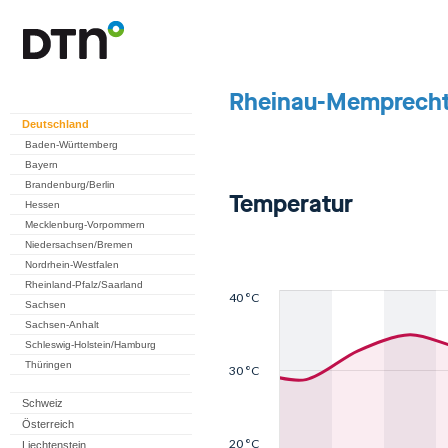
Deutschland
Baden-Württemberg
Bayern
Brandenburg/Berlin
Hessen
Mecklenburg-Vorpommern
Niedersachsen/Bremen
Nordrhein-Westfalen
Rheinland-Pfalz/Saarland
Sachsen
Sachsen-Anhalt
Schleswig-Holstein/Hamburg
Thüringen
Schweiz
Österreich
Liechtenstein