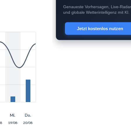
Genaueste Vorhersagen, Live-Rada
und globale Wetterintelligenz mit KI.
Jetzt kostenlos nutzen