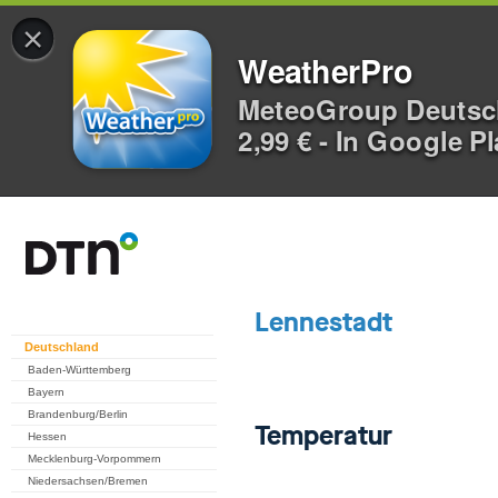
×
WeatherPro
MeteoGroup Deuts
2,99 € - In Google P
Deutschland
Baden-Württemberg
Bayern
Brandenburg/Berlin
Hessen
Mecklenburg-Vorpommern
Niedersachsen/Bremen