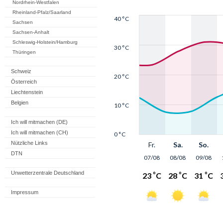
Nordrhein-Westfalen
Rheinland-Pfalz/Saarland
Sachsen
Sachsen-Anhalt
Schleswig-Holstein/Hamburg
Thüringen
Schweiz
Österreich
Liechtenstein
Belgien
Ich will mitmachen (DE)
Ich will mitmachen (CH)
Nützliche Links
DTN
Unwetterzentrale Deutschland
Impressum