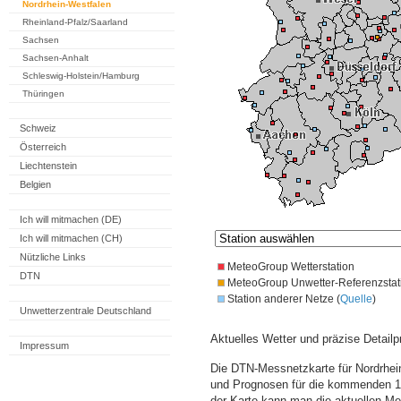
Nordrhein-Westfalen
Rheinland-Pfalz/Saarland
Sachsen
Sachsen-Anhalt
Schleswig-Holstein/Hamburg
Thüringen
Schweiz
Österreich
Liechtenstein
Belgien
Ich will mitmachen (DE)
Ich will mitmachen (CH)
Nützliche Links
MeteoGroup Wetterstation
DTN
MeteoGroup Unwetter-Referenzstat
Station anderer Netze (
Quelle
)
Unwetterzentrale Deutschland
Aktuelles Wetter und präzise Detailp
Impressum
Die DTN-Messnetzkarte für Nordrhein
und Prognosen für die kommenden 14
der Karte kann man die aktuellen M