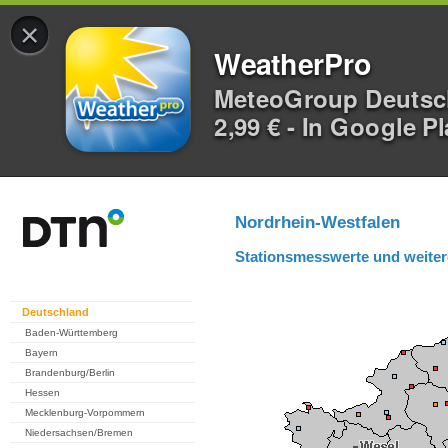
×
WeatherPro
MeteoGroup Deuts
2,99 € - In Google P
Nordrhein-Westfalen
Stationsmesswerte und weiter
Deutschland
Baden-Württemberg
Bayern
Brandenburg/Berlin
Hessen
Mecklenburg-Vorpommern
Niedersachsen/Bremen