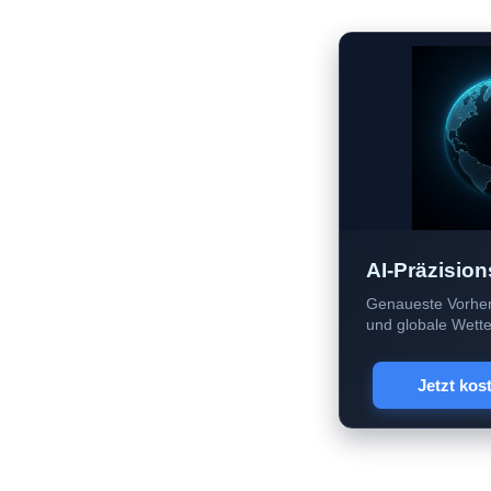
AI-Präzision
Genaueste Vorher
und globale Wetter
Jetzt kos