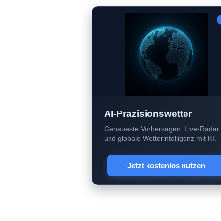
AI-Präzisionswetter
Genaueste Vorhersagen, Live-Radar
und globale Wetterintelligenz mit KI.
Jetzt kostenlos nutzen