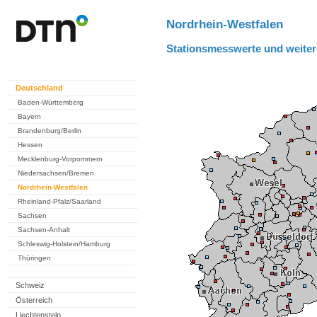
Nordrhein-Westfalen
Stationsmesswerte und weiter
Deutschland
Baden-Württemberg
Bayern
Brandenburg/Berlin
Hessen
Mecklenburg-Vorpommern
Niedersachsen/Bremen
Nordrhein-Westfalen
Rheinland-Pfalz/Saarland
Sachsen
Sachsen-Anhalt
Schleswig-Holstein/Hamburg
Thüringen
Schweiz
Österreich
Liechtenstein