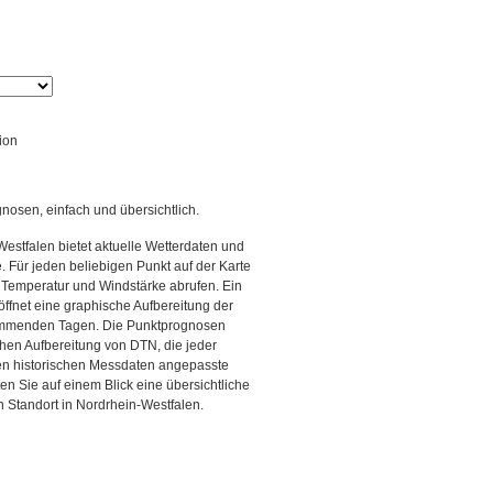
ion
gnosen, einfach und übersichtlich.
estfalen bietet aktuelle Wetterdaten und
Für jeden beliebigen Punkt auf der Karte
 Temperatur und Windstärke abrufen. Ein
 öffnet eine graphische Aufbereitung der
kommenden Tagen. Die Punktprognosen
schen Aufbereitung von DTN, die jeder
den historischen Messdaten angepasste
ten Sie auf einem Blick eine übersichtliche
 Standort in Nordrhein-Westfalen.