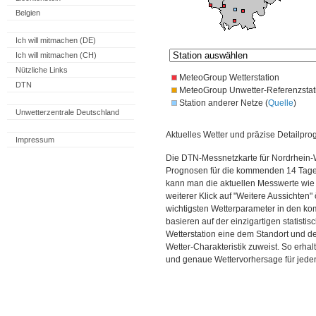
Belgien
Ich will mitmachen (DE)
Ich will mitmachen (CH)
Nützliche Links
MeteoGroup Wetterstation
DTN
MeteoGroup Unwetter-Referenzstat
Station anderer Netze (
Quelle
)
Unwetterzentrale Deutschland
Aktuelles Wetter und präzise Detailpro
Impressum
Die DTN-Messnetzkarte für Nordrhein-W
Prognosen für die kommenden 14 Tage. 
kann man die aktuellen Messwerte wie
weiterer Klick auf "Weitere Aussichten"
wichtigsten Wetterparameter in den 
basieren auf der einzigartigen statisti
Wetterstation eine dem Standort und 
Wetter-Charakteristik zuweist. So erhal
und genaue Wettervorhersage für jeden