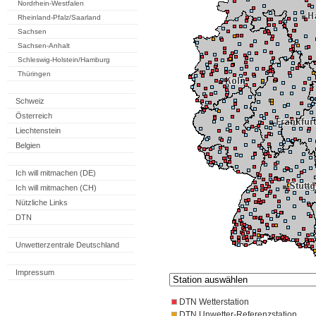
Nordrhein-Westfalen
Rheinland-Pfalz/Saarland
Sachsen
Sachsen-Anhalt
Schleswig-Holstein/Hamburg
Thüringen
Schweiz
Österreich
Liechtenstein
Belgien
Ich will mitmachen (DE)
Ich will mitmachen (CH)
Nützliche Links
DTN
Unwetterzentrale Deutschland
Impressum
DTN Wetterstation
DTN Unwetter-Referenzstation