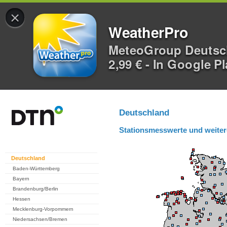
×
WeatherPro
MeteoGroup Deuts
2,99 € - In Google P
Deutschland
Stationsmesswerte und weiter
Deutschland
Baden-Württemberg
Bayern
Brandenburg/Berlin
Hessen
Mecklenburg-Vorpommern
Niedersachsen/Bremen