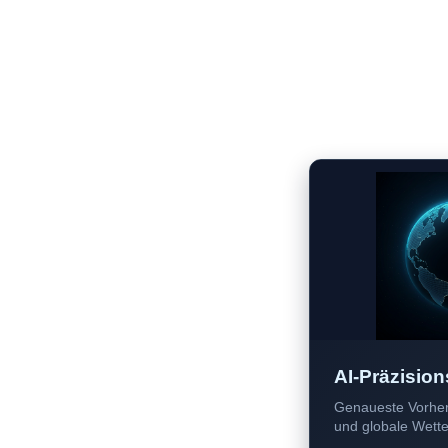
AI-Präzision
Genaueste Vorher
und globale Wetter