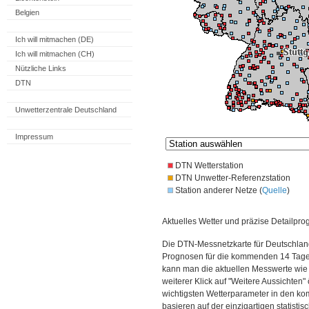
Belgien
Ich will mitmachen (DE)
Ich will mitmachen (CH)
Nützliche Links
DTN
Unwetterzentrale Deutschland
Impressum
DTN Wetterstation
DTN Unwetter-Referenzstation
Station anderer Netze (
Quelle
)
Aktuelles Wetter und präzise Detailpro
Die DTN-Messnetzkarte für Deutschland
Prognosen für die kommenden 14 Tage. 
kann man die aktuellen Messwerte wie
weiterer Klick auf "Weitere Aussichten"
wichtigsten Wetterparameter in den 
basieren auf der einzigartigen statisti