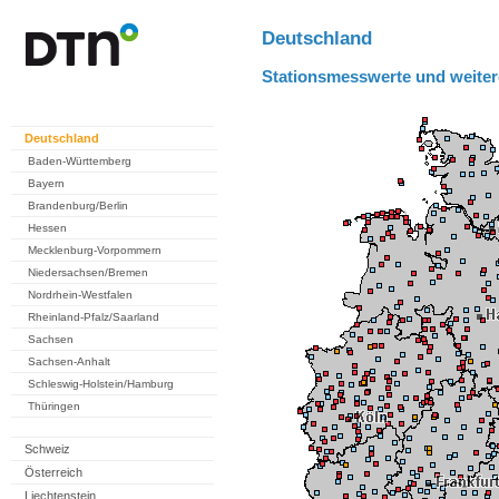
Deutschland
Stationsmesswerte und weiter
Deutschland
Baden-Württemberg
Bayern
Brandenburg/Berlin
Hessen
Mecklenburg-Vorpommern
Niedersachsen/Bremen
Nordrhein-Westfalen
Rheinland-Pfalz/Saarland
Sachsen
Sachsen-Anhalt
Schleswig-Holstein/Hamburg
Thüringen
Schweiz
Österreich
Liechtenstein