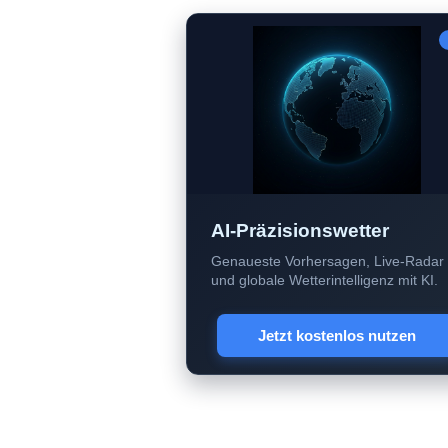
AI-Präzisionswetter
Genaueste Vorhersagen, Live-Radar
und globale Wetterintelligenz mit KI.
Jetzt kostenlos nutzen