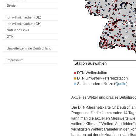
Belgien
Ich will mitmachen (DE)
Ich will mitmachen (CH)
Nützliche Links
DTN
Unwetterzentrale Deutschland
Impressum
DTN Wetterstation
DTN Unwetter-Referenzstation
Station anderer Netze (
Quelle
)
Aktuelles Wetter und präzise Detailpro
Die DTN-Messnetzkarte für Deutschland
Prognosen für die kommenden 14 Tage. 
kann man die aktuellen Messwerte wie
weiterer Klick auf "Weitere Aussichten"
wichtigsten Wetterparameter in den 
basieren auf der einzigartigen statisti