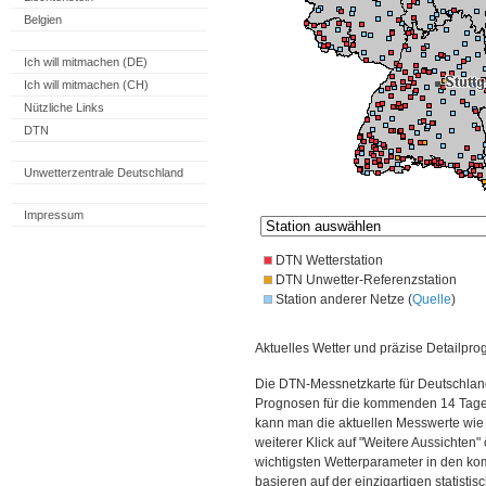
Belgien
Ich will mitmachen (DE)
Ich will mitmachen (CH)
Nützliche Links
DTN
Unwetterzentrale Deutschland
Impressum
DTN Wetterstation
DTN Unwetter-Referenzstation
Station anderer Netze (
Quelle
)
Aktuelles Wetter und präzise Detailpro
Die DTN-Messnetzkarte für Deutschland
Prognosen für die kommenden 14 Tage. 
kann man die aktuellen Messwerte wie
weiterer Klick auf "Weitere Aussichten"
wichtigsten Wetterparameter in den 
basieren auf der einzigartigen statisti