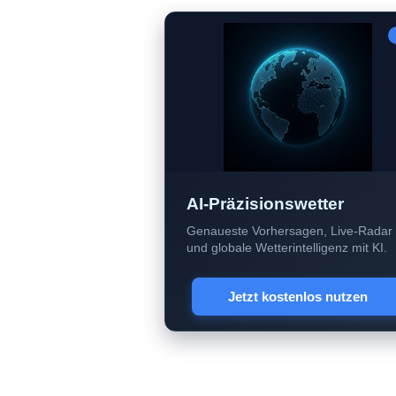
AI-Präzisionswetter
Genaueste Vorhersagen, Live-Radar
und globale Wetterintelligenz mit KI.
Jetzt kostenlos nutzen