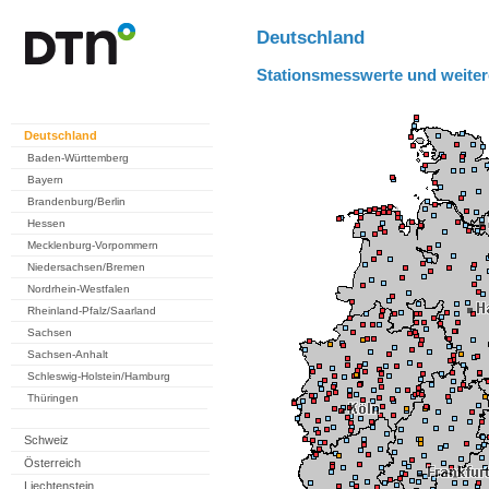
Deutschland
Stationsmesswerte und weiter
Deutschland
Baden-Württemberg
Bayern
Brandenburg/Berlin
Hessen
Mecklenburg-Vorpommern
Niedersachsen/Bremen
Nordrhein-Westfalen
Rheinland-Pfalz/Saarland
Sachsen
Sachsen-Anhalt
Schleswig-Holstein/Hamburg
Thüringen
Schweiz
Österreich
Liechtenstein