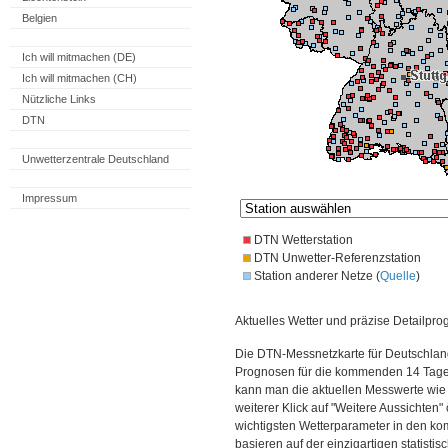
Belgien
Ich will mitmachen (DE)
Ich will mitmachen (CH)
Nützliche Links
DTN
Unwetterzentrale Deutschland
Impressum
DTN Wetterstation
DTN Unwetter-Referenzstation
Station anderer Netze (
Quelle
)
Aktuelles Wetter und präzise Detailpro
Die DTN-Messnetzkarte für Deutschland
Prognosen für die kommenden 14 Tage. 
kann man die aktuellen Messwerte wie
weiterer Klick auf "Weitere Aussichten"
wichtigsten Wetterparameter in den 
basieren auf der einzigartigen statisti