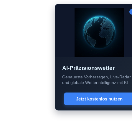
AI-Präzisionswetter
Genaueste Vorhersagen, Live-Radar
und globale Wetterintelligenz mit KI.
Jetzt kostenlos nutzen