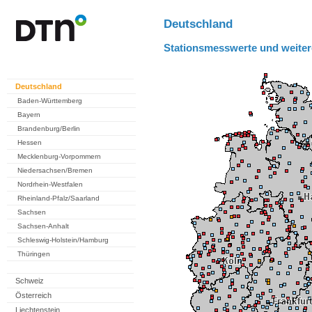
Deutschland
Stationsmesswerte und weiter
Deutschland
Baden-Württemberg
Bayern
Brandenburg/Berlin
Hessen
Mecklenburg-Vorpommern
Niedersachsen/Bremen
Nordrhein-Westfalen
Rheinland-Pfalz/Saarland
Sachsen
Sachsen-Anhalt
Schleswig-Holstein/Hamburg
Thüringen
Schweiz
Österreich
Liechtenstein