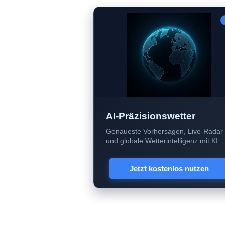
AI-Präzisionswetter
Genaueste Vorhersagen, Live-Radar
und globale Wetterintelligenz mit KI.
Jetzt kostenlos nutzen