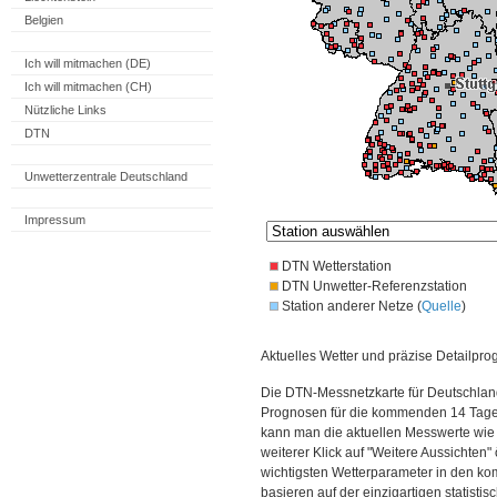
Belgien
Ich will mitmachen (DE)
Ich will mitmachen (CH)
Nützliche Links
DTN
Unwetterzentrale Deutschland
Impressum
DTN Wetterstation
DTN Unwetter-Referenzstation
Station anderer Netze (
Quelle
)
Aktuelles Wetter und präzise Detailpro
Die DTN-Messnetzkarte für Deutschland
Prognosen für die kommenden 14 Tage. 
kann man die aktuellen Messwerte wie
weiterer Klick auf "Weitere Aussichten"
wichtigsten Wetterparameter in den 
basieren auf der einzigartigen statisti