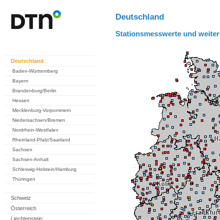
Deutschland
Stationsmesswerte und weiter
Deutschland
Baden-Württemberg
Bayern
Brandenburg/Berlin
Hessen
Mecklenburg-Vorpommern
Niedersachsen/Bremen
Nordrhein-Westfalen
Rheinland-Pfalz/Saarland
Sachsen
Sachsen-Anhalt
Schleswig-Holstein/Hamburg
Thüringen
Schweiz
Österreich
Liechtenstein