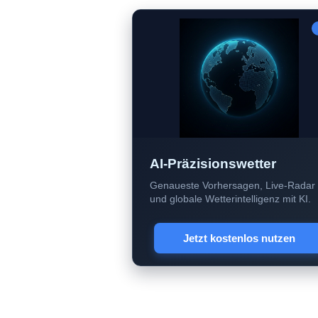
AI-Präzisionswetter
Genaueste Vorhersagen, Live-Radar
und globale Wetterintelligenz mit KI.
Jetzt kostenlos nutzen