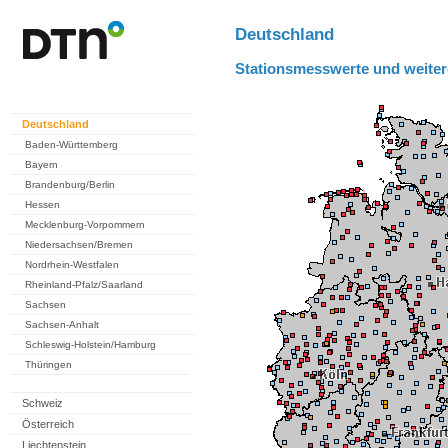
Deutschland
Stationsmesswerte und weiter
Deutschland
Baden-Württemberg
Bayern
Brandenburg/Berlin
Hessen
Mecklenburg-Vorpommern
Niedersachsen/Bremen
Nordrhein-Westfalen
Rheinland-Pfalz/Saarland
Sachsen
Sachsen-Anhalt
Schleswig-Holstein/Hamburg
Thüringen
Schweiz
Österreich
Liechtenstein