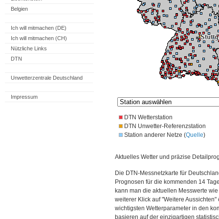
Belgien
Ich will mitmachen (DE)
Ich will mitmachen (CH)
Nützliche Links
DTN
Unwetterzentrale Deutschland
Impressum
DTN Wetterstation
DTN Unwetter-Referenzstation
Station anderer Netze (
Quelle
)
Aktuelles Wetter und präzise Detailpro
Die DTN-Messnetzkarte für Deutschland
Prognosen für die kommenden 14 Tage. 
kann man die aktuellen Messwerte wie
weiterer Klick auf "Weitere Aussichten"
wichtigsten Wetterparameter in den 
basieren auf der einzigartigen statisti