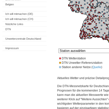
Belgien
Ich will mitmachen (DE)
Ich will mitmachen (CH)
Nützliche Links
DTN
Unwetterzentrale Deutschland
Impressum
DTN Wetterstation
DTN Unwetter-Referenzstation
Station anderer Netze (
Quelle
)
Aktuelles Wetter und präzise Detailpro
Die DTN-Messnetzkarte für Deutschland
Prognosen für die kommenden 14 Tage. 
kann man die aktuellen Messwerte wie
weiterer Klick auf "Weitere Aussichten"
wichtigsten Wetterparameter in den 
basieren auf der einzigartigen statisti