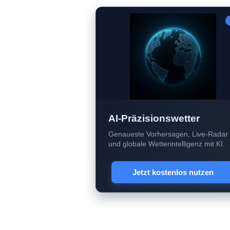
AI-Präzisionswetter
Genaueste Vorhersagen, Live-Radar
und globale Wetterintelligenz mit KI.
Jetzt kostenlos nutzen