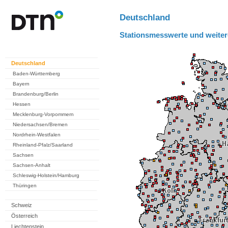
Deutschland
Stationsmesswerte und weiter
Deutschland
Baden-Württemberg
Bayern
Brandenburg/Berlin
Hessen
Mecklenburg-Vorpommern
Niedersachsen/Bremen
Nordrhein-Westfalen
Rheinland-Pfalz/Saarland
Sachsen
Sachsen-Anhalt
Schleswig-Holstein/Hamburg
Thüringen
Schweiz
Österreich
Liechtenstein