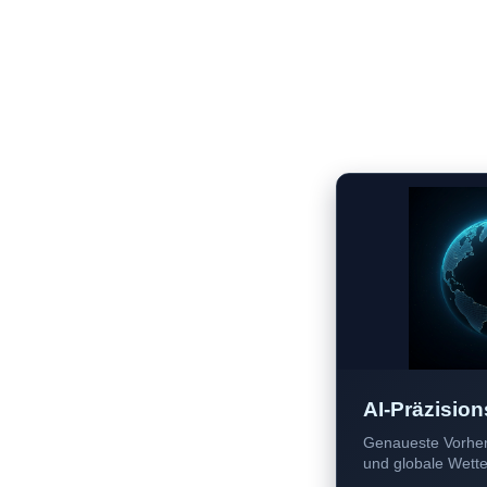
AI-Präzision
Genaueste Vorher
und globale Wetter