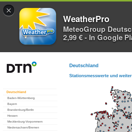
×
WeatherPro
MeteoGroup Deuts
2,99 € - In Google P
Deutschland
Stationsmesswerte und weiter
Deutschland
Baden-Württemberg
Bayern
Brandenburg/Berlin
Hessen
Mecklenburg-Vorpommern
Niedersachsen/Bremen