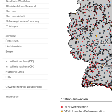
Nordrhein-Westfalen
Rheinland-Pfalz/Saarland
Sachsen
Sachsen-Anhalt
Schleswig-Holstein/Hamburg
Thüringen
Schweiz
Österreich
Liechtenstein
Belgien
Ich will mitmachen (DE)
Ich will mitmachen (CH)
Nützliche Links
DTN
Unwetterzentrale Deutschland
Impressum
DTN Wetterstation
DTN Unwetter-Referenzstation