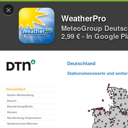
×
WeatherPro
MeteoGroup Deuts
2,99 € - In Google P
Deutschland
Stationsmesswerte und weiter
Deutschland
Baden-Württemberg
Bayern
Brandenburg/Berlin
Hessen
Mecklenburg-Vorpommern
Niedersachsen/Bremen