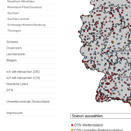
Nordrhein-Westfalen
Rheinland-Pfalz/Saarland
Sachsen
Sachsen-Anhalt
Schleswig-Holstein/Hamburg
Thüringen
Schweiz
Österreich
Liechtenstein
Belgien
Ich will mitmachen (DE)
Ich will mitmachen (CH)
Nützliche Links
DTN
Unwetterzentrale Deutschland
Impressum
DTN Wetterstation
DTN Unwetter-Referenzstation