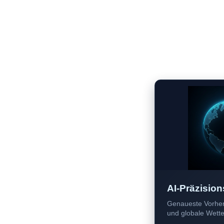
AI-Präzision
Genaueste Vorher
und globale Wetter