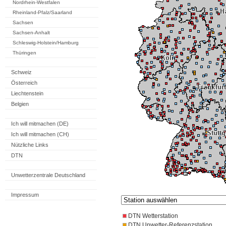
Nordrhein-Westfalen
Rheinland-Pfalz/Saarland
Sachsen
Sachsen-Anhalt
Schleswig-Holstein/Hamburg
Thüringen
Schweiz
Österreich
Liechtenstein
Belgien
Ich will mitmachen (DE)
Ich will mitmachen (CH)
Nützliche Links
DTN
Unwetterzentrale Deutschland
Impressum
DTN Wetterstation
DTN Unwetter-Referenzstation