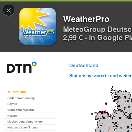
×
WeatherPro
MeteoGroup Deuts
2,99 € - In Google P
Deutschland
Stationsmesswerte und weiter
Deutschland
Baden-Württemberg
Bayern
Brandenburg/Berlin
Hessen
Mecklenburg-Vorpommern
Niedersachsen/Bremen