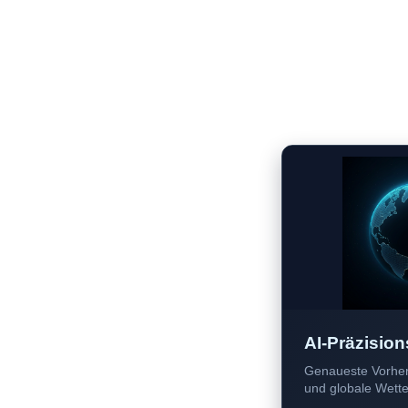
AI-Präzision
Genaueste Vorher
und globale Wetter