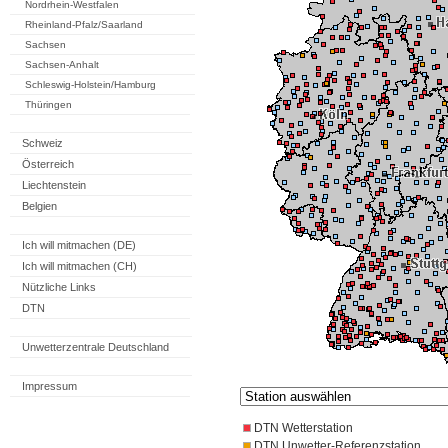
Nordrhein-Westfalen
Rheinland-Pfalz/Saarland
Sachsen
Sachsen-Anhalt
Schleswig-Holstein/Hamburg
Thüringen
Schweiz
Österreich
Liechtenstein
Belgien
Ich will mitmachen (DE)
Ich will mitmachen (CH)
Nützliche Links
DTN
Unwetterzentrale Deutschland
Impressum
DTN Wetterstation
DTN Unwetter-Referenzstation