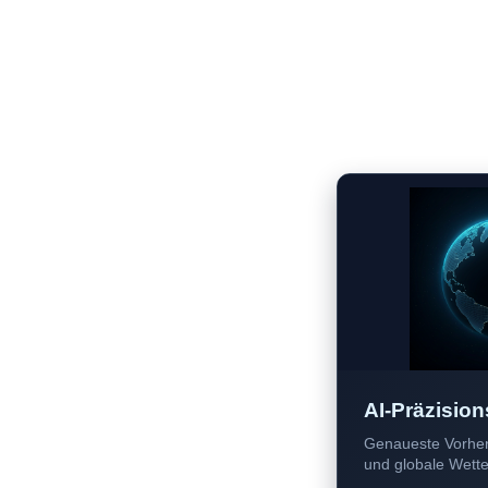
AI-Präzision
Genaueste Vorher
und globale Wetter