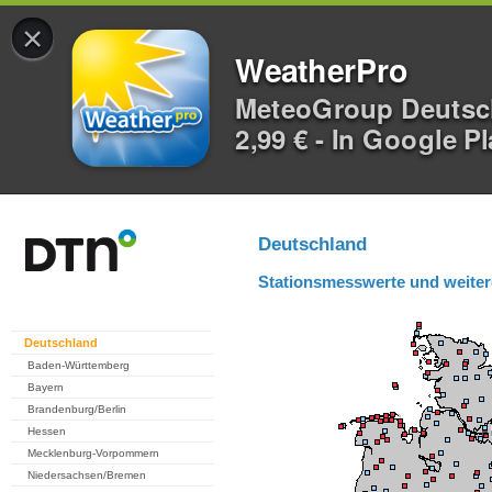
×
WeatherPro
MeteoGroup Deuts
2,99 € - In Google P
Deutschland
Stationsmesswerte und weiter
Deutschland
Baden-Württemberg
Bayern
Brandenburg/Berlin
Hessen
Mecklenburg-Vorpommern
Niedersachsen/Bremen