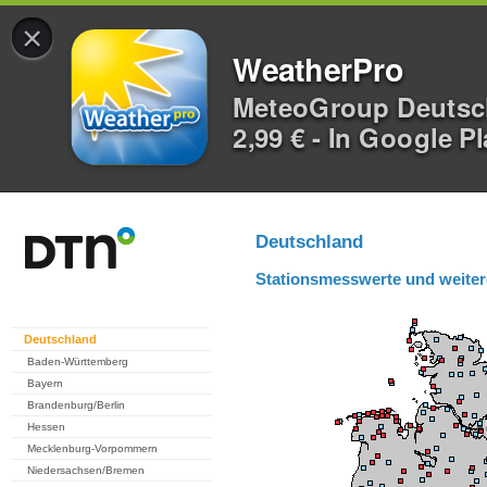
×
WeatherPro
MeteoGroup Deuts
2,99 € - In Google P
Deutschland
Stationsmesswerte und weiter
Deutschland
Baden-Württemberg
Bayern
Brandenburg/Berlin
Hessen
Mecklenburg-Vorpommern
Niedersachsen/Bremen