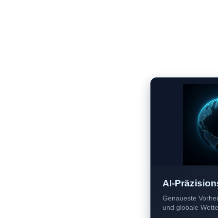
AI-Präzision
Genaueste Vorher
und globale Wetter