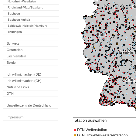
Nordrhein-Westfalen
Rheinland-Pfalz/Saarland
Sachsen
Sachsen-Anhalt
Schleswig-Holstein/Hamburg
Thüringen
Schweiz
Österreich
Liechtenstein
Belgien
Ich will mitmachen (DE)
Ich will mitmachen (CH)
Nützliche Links
DTN
Unwetterzentrale Deutschland
Impressum
DTN Wetterstation
DTN Unwetter-Referenzstation