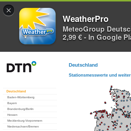
×
WeatherPro
MeteoGroup Deuts
2,99 € - In Google P
Deutschland
Stationsmesswerte und weiter
Deutschland
Baden-Württemberg
Bayern
Brandenburg/Berlin
Hessen
Mecklenburg-Vorpommern
Niedersachsen/Bremen