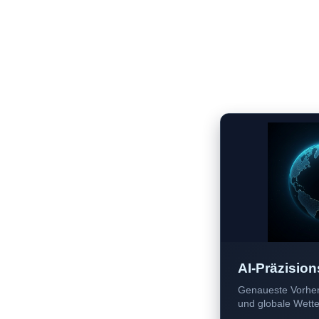
AI-Präzision
Genaueste Vorher
und globale Wetter