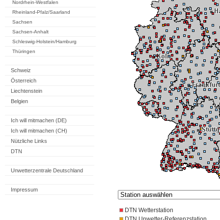
Nordrhein-Westfalen
Rheinland-Pfalz/Saarland
Sachsen
Sachsen-Anhalt
Schleswig-Holstein/Hamburg
Thüringen
Schweiz
Österreich
Liechtenstein
Belgien
Ich will mitmachen (DE)
Ich will mitmachen (CH)
Nützliche Links
DTN
Unwetterzentrale Deutschland
Impressum
DTN Wetterstation
DTN Unwetter-Referenzstation