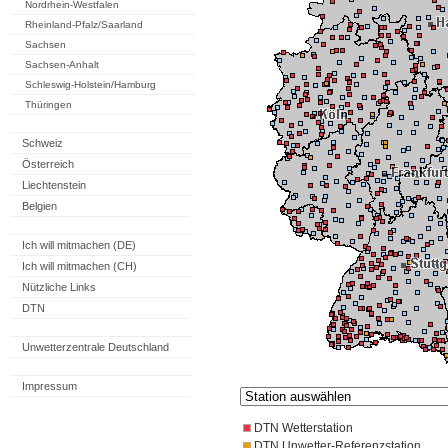
Nordrhein-Westfalen
Rheinland-Pfalz/Saarland
Sachsen
Sachsen-Anhalt
Schleswig-Holstein/Hamburg
Thüringen
Schweiz
Österreich
Liechtenstein
Belgien
Ich will mitmachen (DE)
Ich will mitmachen (CH)
Nützliche Links
DTN
Unwetterzentrale Deutschland
Impressum
DTN Wetterstation
DTN Unwetter-Referenzstation