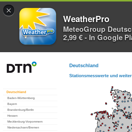
×
WeatherPro
MeteoGroup Deuts
2,99 € - In Google P
Deutschland
Stationsmesswerte und weiter
Deutschland
Baden-Württemberg
Bayern
Brandenburg/Berlin
Hessen
Mecklenburg-Vorpommern
Niedersachsen/Bremen