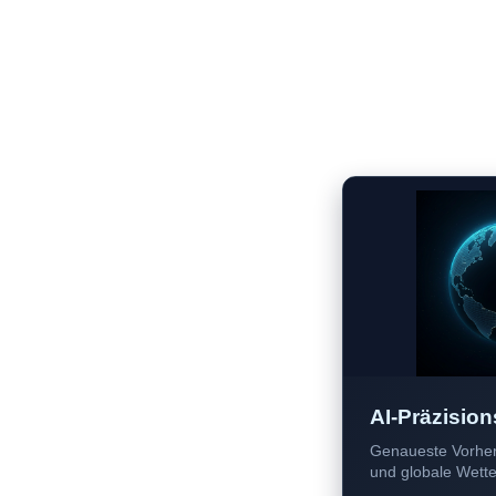
AI-Präzision
Genaueste Vorher
und globale Wetter