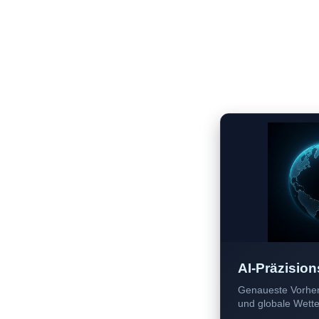
AI-Präzision
Genaueste Vorher
und globale Wetter