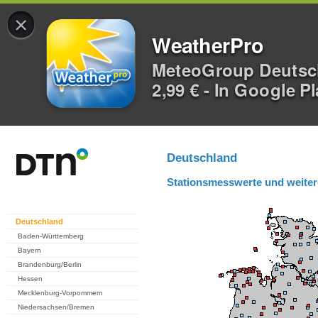
×
WeatherPro
MeteoGroup Deuts
2,99 € - In Google P
Deutschland
Stationsmesswerte und weiter
Deutschland
Baden-Württemberg
Bayern
Brandenburg/Berlin
Hessen
Mecklenburg-Vorpommern
Niedersachsen/Bremen