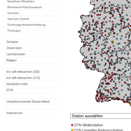
Nordrhein-Westfalen
Rheinland-Pfalz/Saarland
Sachsen
Sachsen-Anhalt
Schleswig-Holstein/Hamburg
Thüringen
Schweiz
Österreich
Liechtenstein
Belgien
Ich will mitmachen (DE)
Ich will mitmachen (CH)
Nützliche Links
DTN
Unwetterzentrale Deutschland
Impressum
DTN Wetterstation
DTN Unwetter-Referenzstation