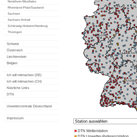
Nordrhein-Westfalen
Rheinland-Pfalz/Saarland
Sachsen
Sachsen-Anhalt
Schleswig-Holstein/Hamburg
Thüringen
Schweiz
Österreich
Liechtenstein
Belgien
Ich will mitmachen (DE)
Ich will mitmachen (CH)
Nützliche Links
DTN
Unwetterzentrale Deutschland
Impressum
DTN Wetterstation
DTN Unwetter-Referenzstation