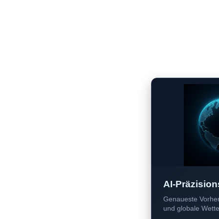
AI-Präzision
Genaueste Vorher
und globale Wetter