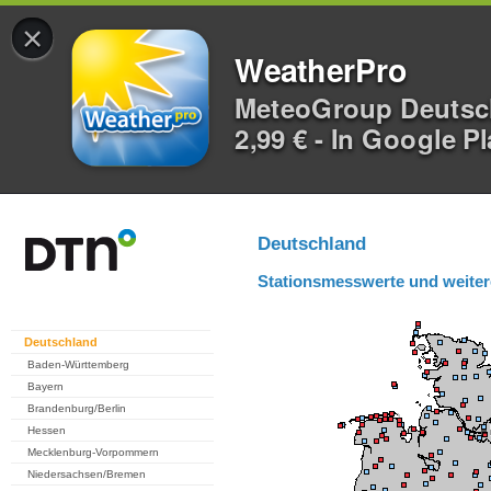
×
WeatherPro
MeteoGroup Deuts
2,99 € - In Google P
Deutschland
Stationsmesswerte und weiter
Deutschland
Baden-Württemberg
Bayern
Brandenburg/Berlin
Hessen
Mecklenburg-Vorpommern
Niedersachsen/Bremen