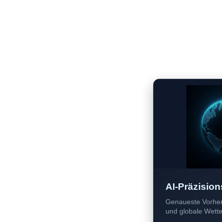
AI-Präzision
Genaueste Vorher
und globale Wetter