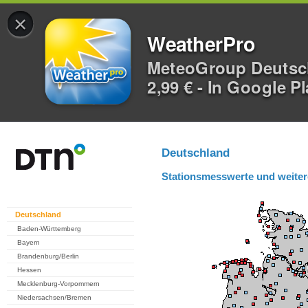
×
WeatherPro
MeteoGroup Deuts
2,99 € - In Google P
Deutschland
Stationsmesswerte und weiter
Deutschland
Baden-Württemberg
Bayern
Brandenburg/Berlin
Hessen
Mecklenburg-Vorpommern
Niedersachsen/Bremen