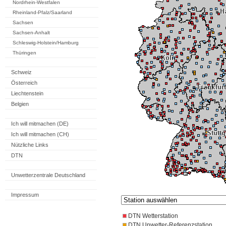
Nordrhein-Westfalen
Rheinland-Pfalz/Saarland
Sachsen
Sachsen-Anhalt
Schleswig-Holstein/Hamburg
Thüringen
Schweiz
Österreich
Liechtenstein
Belgien
Ich will mitmachen (DE)
Ich will mitmachen (CH)
Nützliche Links
DTN
Unwetterzentrale Deutschland
Impressum
DTN Wetterstation
DTN Unwetter-Referenzstation