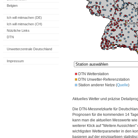
Belgien
Ich will mitmachen (DE)
Ich will mitmachen (CH)
Nützliche Links
DTN
Unwetterzentrale Deutschland
Impressum
DTN Wetterstation
DTN Unwetter-Referenzstation
Station anderer Netze (
Quelle
)
Aktuelles Wetter und präzise Detailpro
Die DTN-Messnetzkarte für Deutschland
Prognosen für die kommenden 14 Tage. 
kann man die aktuellen Messwerte wie
weiterer Klick auf "Weitere Aussichten"
wichtigsten Wetterparameter in den 
basieren auf der einzigartigen statisti