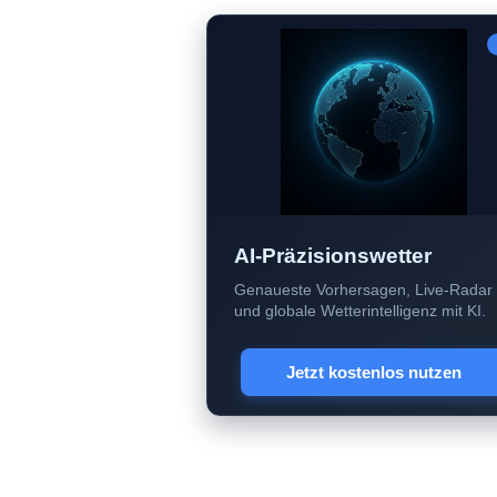
AI-Präzisionswetter
Genaueste Vorhersagen, Live-Radar
und globale Wetterintelligenz mit KI.
Jetzt kostenlos nutzen