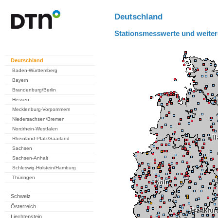
Deutschland
Stationsmesswerte und weiter
Deutschland
Baden-Württemberg
Bayern
Brandenburg/Berlin
Hessen
Mecklenburg-Vorpommern
Niedersachsen/Bremen
Nordrhein-Westfalen
Rheinland-Pfalz/Saarland
Sachsen
Sachsen-Anhalt
Schleswig-Holstein/Hamburg
Thüringen
Schweiz
Österreich
Liechtenstein