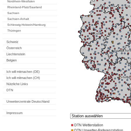
Nordrhein-Westfalen
Rheinland-Pfalz/Saarland
Sachsen
Sachsen-Anhalt
Schleswig-Holstein/Hamburg
Thüringen
Schweiz
Österreich
Liechtenstein
Belgien
Ich will mitmachen (DE)
Ich will mitmachen (CH)
Nützliche Links
DTN
Unwetterzentrale Deutschland
Impressum
DTN Wetterstation
DTN Unwetter-Referenzstation