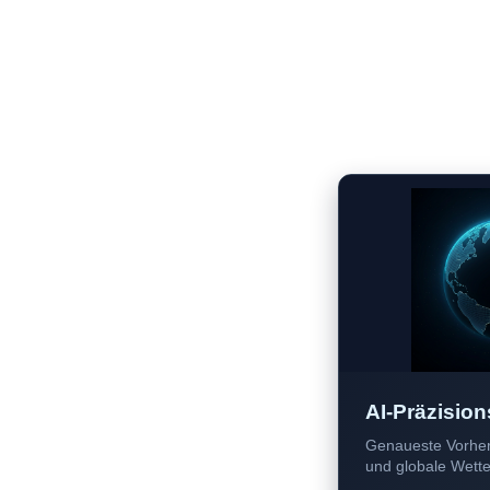
AI-Präzision
Genaueste Vorher
und globale Wetter