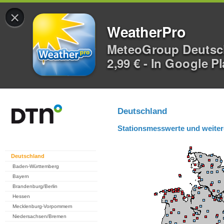
×
WeatherPro
MeteoGroup Deuts
2,99 € - In Google P
Deutschland
Stationsmesswerte und weiter
Deutschland
Baden-Württemberg
Bayern
Brandenburg/Berlin
Hessen
Mecklenburg-Vorpommern
Niedersachsen/Bremen