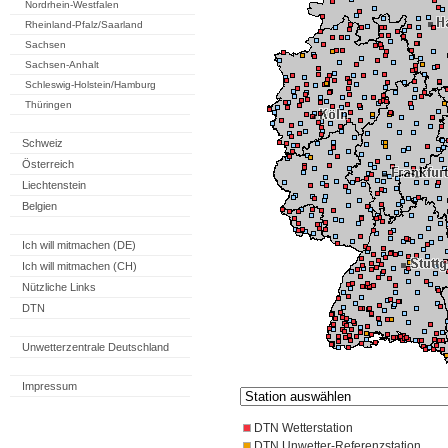
Nordrhein-Westfalen
Rheinland-Pfalz/Saarland
Sachsen
Sachsen-Anhalt
Schleswig-Holstein/Hamburg
Thüringen
Schweiz
Österreich
Liechtenstein
Belgien
Ich will mitmachen (DE)
Ich will mitmachen (CH)
Nützliche Links
DTN
Unwetterzentrale Deutschland
Impressum
DTN Wetterstation
DTN Unwetter-Referenzstation