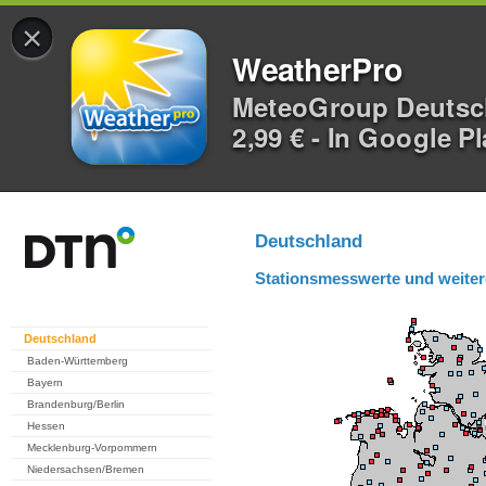
×
WeatherPro
MeteoGroup Deuts
2,99 € - In Google P
Deutschland
Stationsmesswerte und weiter
Deutschland
Baden-Württemberg
Bayern
Brandenburg/Berlin
Hessen
Mecklenburg-Vorpommern
Niedersachsen/Bremen