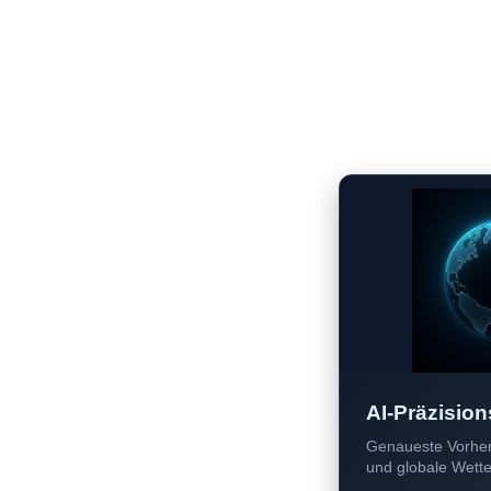
AI-Präzision
Genaueste Vorher
und globale Wetter