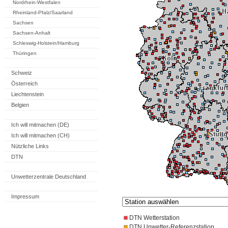
Nordrhein-Westfalen
Rheinland-Pfalz/Saarland
Sachsen
Sachsen-Anhalt
Schleswig-Holstein/Hamburg
Thüringen
Schweiz
Österreich
Liechtenstein
Belgien
Ich will mitmachen (DE)
Ich will mitmachen (CH)
Nützliche Links
DTN
Unwetterzentrale Deutschland
Impressum
DTN Wetterstation
DTN Unwetter-Referenzstation