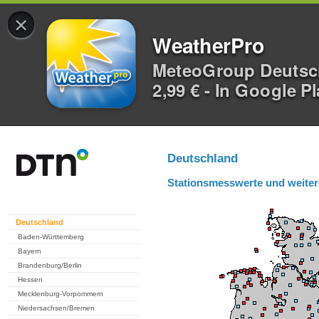
×
WeatherPro
MeteoGroup Deuts
2,99 € - In Google P
Deutschland
Stationsmesswerte und weiter
Deutschland
Baden-Württemberg
Bayern
Brandenburg/Berlin
Hessen
Mecklenburg-Vorpommern
Niedersachsen/Bremen