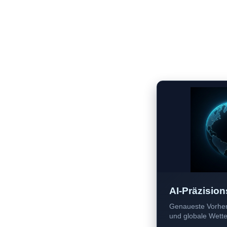
AI-Präzision
Genaueste Vorher
und globale Wetter