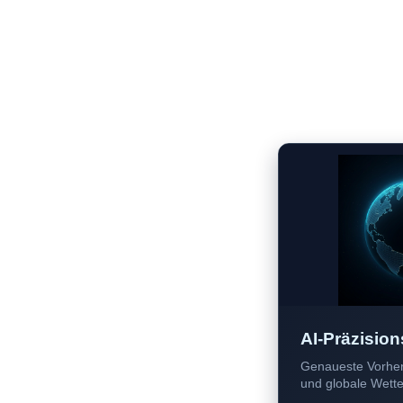
AI-Präzision
Genaueste Vorher
und globale Wetter