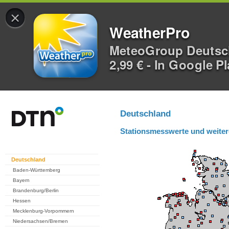
×
WeatherPro
MeteoGroup Deuts
2,99 € - In Google P
Deutschland
Stationsmesswerte und weiter
Deutschland
Baden-Württemberg
Bayern
Brandenburg/Berlin
Hessen
Mecklenburg-Vorpommern
Niedersachsen/Bremen