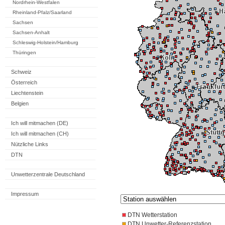
Nordrhein-Westfalen
Rheinland-Pfalz/Saarland
Sachsen
Sachsen-Anhalt
Schleswig-Holstein/Hamburg
Thüringen
Schweiz
Österreich
Liechtenstein
Belgien
Ich will mitmachen (DE)
Ich will mitmachen (CH)
Nützliche Links
DTN
Unwetterzentrale Deutschland
Impressum
DTN Wetterstation
DTN Unwetter-Referenzstation