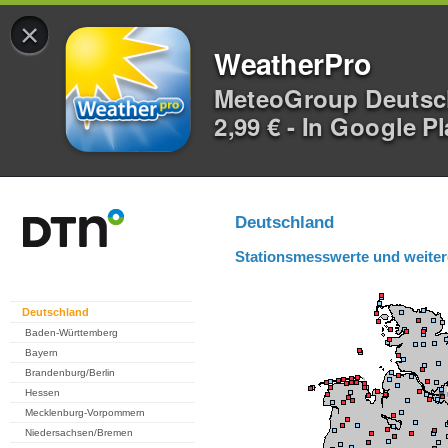
×
WeatherPro
MeteoGroup Deuts
2,99 € - In Google P
Deutschland
Stationsmesswerte und weiter
Deutschland
Baden-Württemberg
Bayern
Brandenburg/Berlin
Hessen
Mecklenburg-Vorpommern
Niedersachsen/Bremen