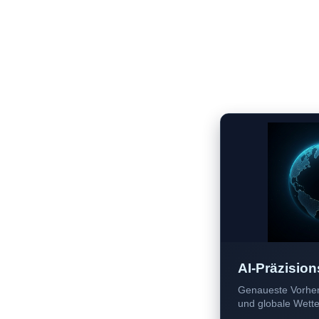
AI-Präzision
Genaueste Vorher
und globale Wetter