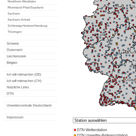
Nordrhein-Westfalen
Rheinland-Pfalz/Saarland
Sachsen
Sachsen-Anhalt
Schleswig-Holstein/Hamburg
Thüringen
Schweiz
Österreich
Liechtenstein
Belgien
Ich will mitmachen (DE)
Ich will mitmachen (CH)
Nützliche Links
DTN
Unwetterzentrale Deutschland
Impressum
DTN Wetterstation
DTN Unwetter-Referenzstation