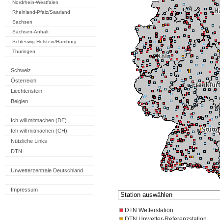
Nordrhein-Westfalen
Rheinland-Pfalz/Saarland
Sachsen
Sachsen-Anhalt
Schleswig-Holstein/Hamburg
Thüringen
Schweiz
Österreich
Liechtenstein
Belgien
Ich will mitmachen (DE)
Ich will mitmachen (CH)
Nützliche Links
DTN
Unwetterzentrale Deutschland
Impressum
DTN Wetterstation
DTN Unwetter-Referenzstation