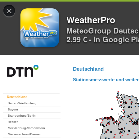
×
WeatherPro
MeteoGroup Deuts
2,99 € - In Google P
Deutschland
Stationsmesswerte und weiter
Deutschland
Baden-Württemberg
Bayern
Brandenburg/Berlin
Hessen
Mecklenburg-Vorpommern
Niedersachsen/Bremen