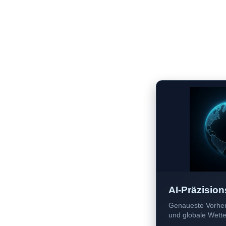
AI-Präzision
Genaueste Vorher
und globale Wetter