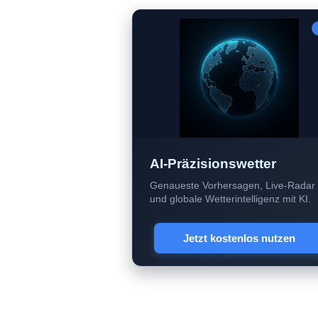
AI-Präzisionswetter
Genaueste Vorhersagen, Live-Radar
und globale Wetterintelligenz mit KI.
Jetzt kostenlos nutzen