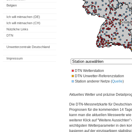
Belgien
Ich will mitmachen (DE)
Ich will mitmachen (CH)
Nützliche Links
DTN
Unwetterzentrale Deutschland
Impressum
DTN Wetterstation
DTN Unwetter-Referenzstation
Station anderer Netze (
Quelle
)
Aktuelles Wetter und präzise Detailpro
Die DTN-Messnetzkarte für Deutschland
Prognosen für die kommenden 14 Tage. 
kann man die aktuellen Messwerte wie
weiterer Klick auf "Weitere Aussichten"
wichtigsten Wetterparameter in den 
basieren auf der einzigartigen statisti