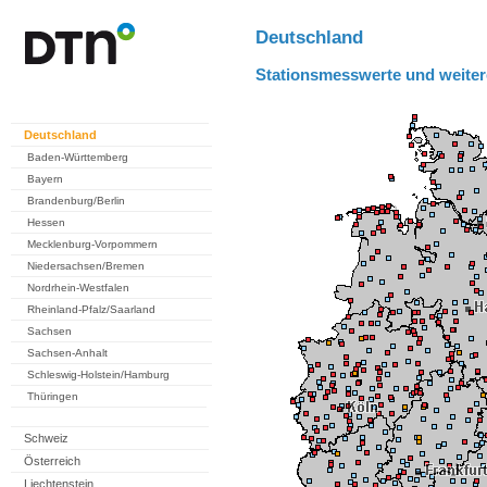
Deutschland
Stationsmesswerte und weiter
Deutschland
Baden-Württemberg
Bayern
Brandenburg/Berlin
Hessen
Mecklenburg-Vorpommern
Niedersachsen/Bremen
Nordrhein-Westfalen
Rheinland-Pfalz/Saarland
Sachsen
Sachsen-Anhalt
Schleswig-Holstein/Hamburg
Thüringen
Schweiz
Österreich
Liechtenstein