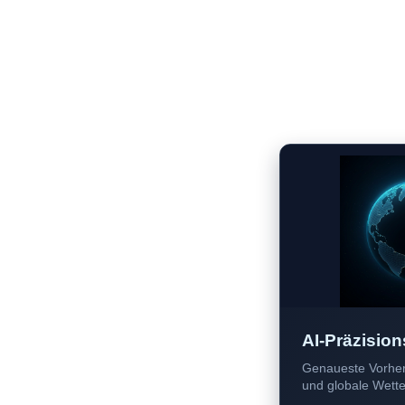
AI-Präzision
Genaueste Vorher
und globale Wetter