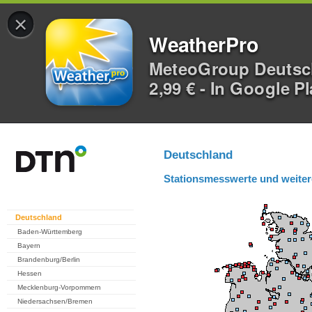
×
WeatherPro
MeteoGroup Deuts
2,99 € - In Google P
Deutschland
Stationsmesswerte und weiter
Deutschland
Baden-Württemberg
Bayern
Brandenburg/Berlin
Hessen
Mecklenburg-Vorpommern
Niedersachsen/Bremen