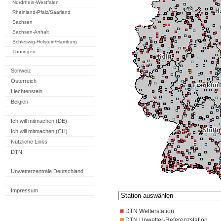
Nordrhein-Westfalen
Rheinland-Pfalz/Saarland
Sachsen
Sachsen-Anhalt
Schleswig-Holstein/Hamburg
Thüringen
Schweiz
Österreich
Liechtenstein
Belgien
Ich will mitmachen (DE)
Ich will mitmachen (CH)
Nützliche Links
DTN
Unwetterzentrale Deutschland
Impressum
DTN Wetterstation
DTN Unwetter-Referenzstation