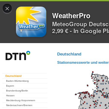
×
WeatherPro
MeteoGroup Deuts
2,99 € - In Google P
Deutschland
Stationsmesswerte und weiter
Deutschland
Baden-Württemberg
Bayern
Brandenburg/Berlin
Hessen
Mecklenburg-Vorpommern
Niedersachsen/Bremen