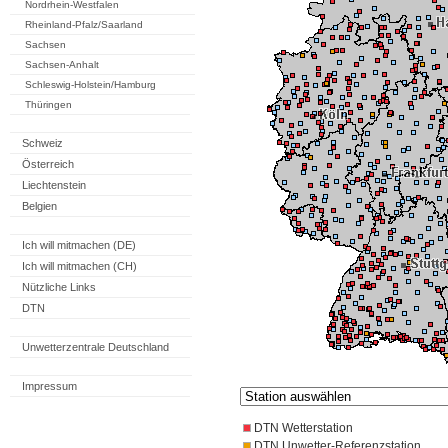
Nordrhein-Westfalen
Rheinland-Pfalz/Saarland
Sachsen
Sachsen-Anhalt
Schleswig-Holstein/Hamburg
Thüringen
Schweiz
Österreich
Liechtenstein
Belgien
Ich will mitmachen (DE)
Ich will mitmachen (CH)
Nützliche Links
DTN
Unwetterzentrale Deutschland
Impressum
DTN Wetterstation
DTN Unwetter-Referenzstation