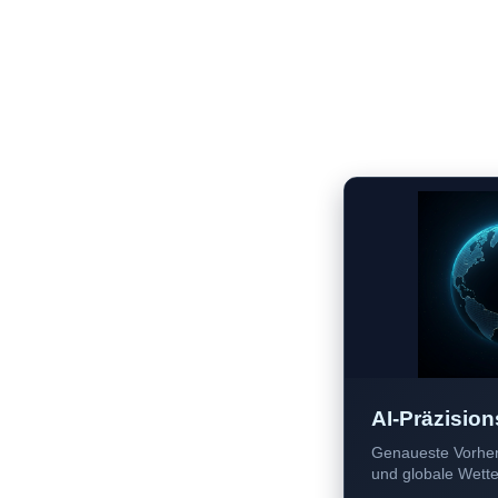
AI-Präzision
Genaueste Vorher
und globale Wetter