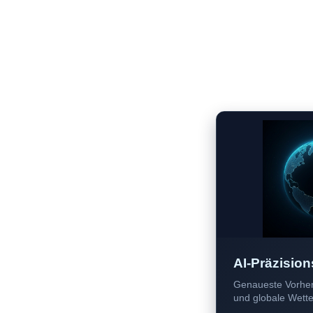
AI-Präzision
Genaueste Vorher
und globale Wetter