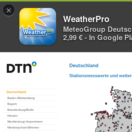
×
WeatherPro
MeteoGroup Deuts
2,99 € - In Google P
Deutschland
Stationsmesswerte und weiter
Deutschland
Baden-Württemberg
Bayern
Brandenburg/Berlin
Hessen
Mecklenburg-Vorpommern
Niedersachsen/Bremen