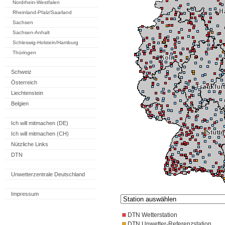
Nordrhein-Westfalen
Rheinland-Pfalz/Saarland
Sachsen
Sachsen-Anhalt
Schleswig-Holstein/Hamburg
Thüringen
Schweiz
Österreich
Liechtenstein
Belgien
Ich will mitmachen (DE)
Ich will mitmachen (CH)
Nützliche Links
DTN
Unwetterzentrale Deutschland
Impressum
DTN Wetterstation
DTN Unwetter-Referenzstation