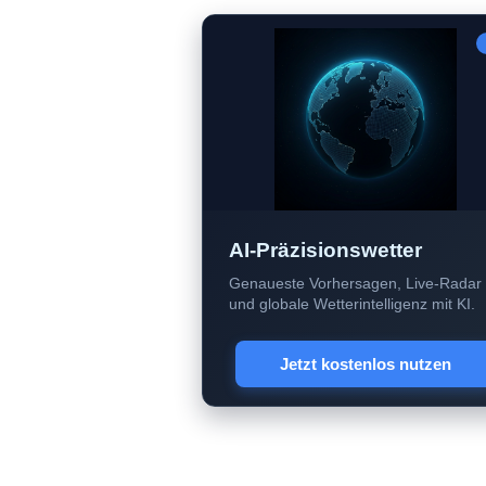
AI-Präzisionswetter
Genaueste Vorhersagen, Live-Radar
und globale Wetterintelligenz mit KI.
Jetzt kostenlos nutzen