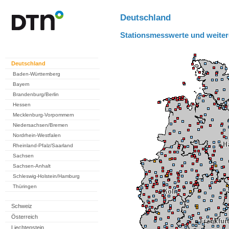
Deutschland
Stationsmesswerte und weiter
Deutschland
Baden-Württemberg
Bayern
Brandenburg/Berlin
Hessen
Mecklenburg-Vorpommern
Niedersachsen/Bremen
Nordrhein-Westfalen
Rheinland-Pfalz/Saarland
Sachsen
Sachsen-Anhalt
Schleswig-Holstein/Hamburg
Thüringen
Schweiz
Österreich
Liechtenstein