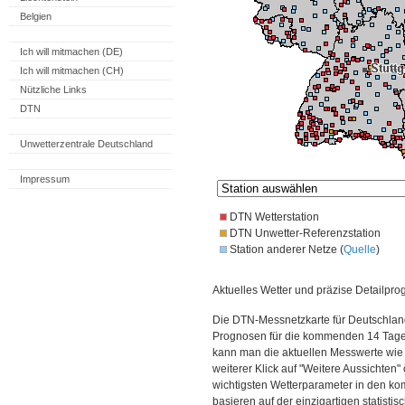
Belgien
Ich will mitmachen (DE)
Ich will mitmachen (CH)
Nützliche Links
DTN
Unwetterzentrale Deutschland
Impressum
DTN Wetterstation
DTN Unwetter-Referenzstation
Station anderer Netze (
Quelle
)
Aktuelles Wetter und präzise Detailpro
Die DTN-Messnetzkarte für Deutschland
Prognosen für die kommenden 14 Tage. 
kann man die aktuellen Messwerte wie
weiterer Klick auf "Weitere Aussichten"
wichtigsten Wetterparameter in den 
basieren auf der einzigartigen statisti