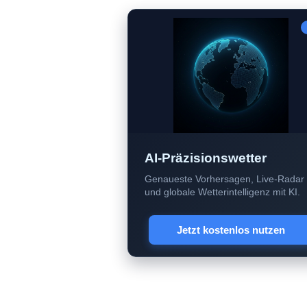
AI-Präzisionswetter
Genaueste Vorhersagen, Live-Radar
und globale Wetterintelligenz mit KI.
Jetzt kostenlos nutzen