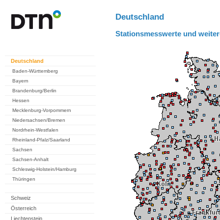
Deutschland
Stationsmesswerte und weiter
Deutschland
Baden-Württemberg
Bayern
Brandenburg/Berlin
Hessen
Mecklenburg-Vorpommern
Niedersachsen/Bremen
Nordrhein-Westfalen
Rheinland-Pfalz/Saarland
Sachsen
Sachsen-Anhalt
Schleswig-Holstein/Hamburg
Thüringen
Schweiz
Österreich
Liechtenstein