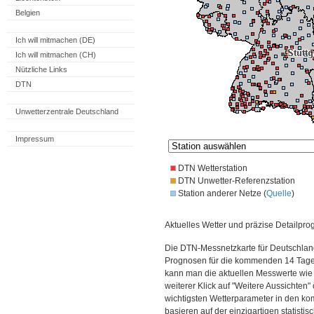
Belgien
Ich will mitmachen (DE)
Ich will mitmachen (CH)
Nützliche Links
DTN
Unwetterzentrale Deutschland
Impressum
DTN Wetterstation
DTN Unwetter-Referenzstation
Station anderer Netze (
Quelle
)
Aktuelles Wetter und präzise Detailpro
Die DTN-Messnetzkarte für Deutschland
Prognosen für die kommenden 14 Tage. 
kann man die aktuellen Messwerte wie
weiterer Klick auf "Weitere Aussichten"
wichtigsten Wetterparameter in den 
basieren auf der einzigartigen statisti