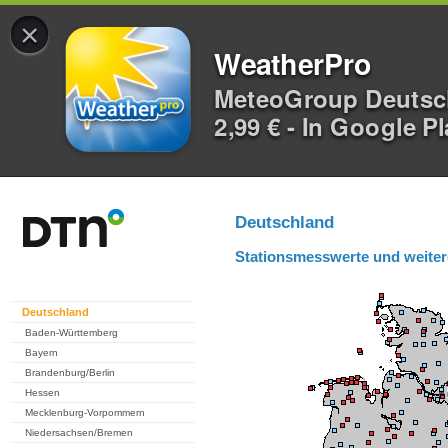
×
WeatherPro
MeteoGroup Deuts
2,99 € - In Google P
Deutschland
Stationsmesswerte und weiter
Deutschland
Baden-Württemberg
Bayern
Brandenburg/Berlin
Hessen
Mecklenburg-Vorpommern
Niedersachsen/Bremen