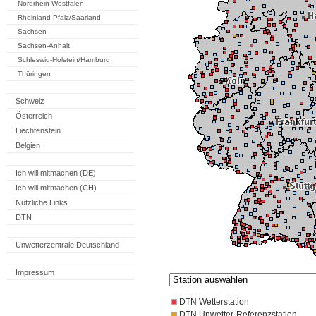
Nordrhein-Westfalen
Rheinland-Pfalz/Saarland
Sachsen
Sachsen-Anhalt
Schleswig-Holstein/Hamburg
Thüringen
Schweiz
Österreich
Liechtenstein
Belgien
Ich will mitmachen (DE)
Ich will mitmachen (CH)
Nützliche Links
DTN
Unwetterzentrale Deutschland
Impressum
DTN Wetterstation
DTN Unwetter-Referenzstation