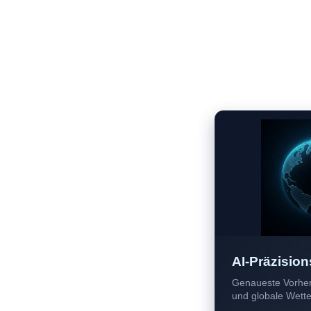
AI-Präzision
Genaueste Vorher
und globale Wetter