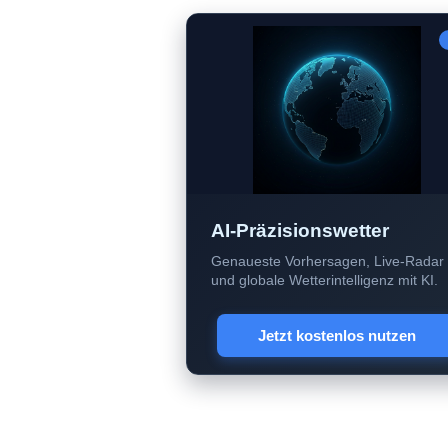
AI-Präzisionswetter
Genaueste Vorhersagen, Live-Radar
und globale Wetterintelligenz mit KI.
Jetzt kostenlos nutzen