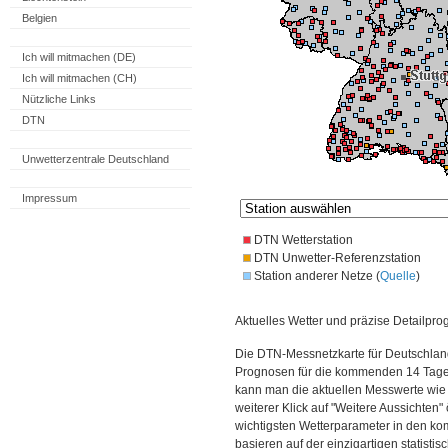
Belgien
Ich will mitmachen (DE)
Ich will mitmachen (CH)
Nützliche Links
DTN
Unwetterzentrale Deutschland
Impressum
DTN Wetterstation
DTN Unwetter-Referenzstation
Station anderer Netze (
Quelle
)
Aktuelles Wetter und präzise Detailpro
Die DTN-Messnetzkarte für Deutschland
Prognosen für die kommenden 14 Tage. 
kann man die aktuellen Messwerte wie
weiterer Klick auf "Weitere Aussichten"
wichtigsten Wetterparameter in den 
basieren auf der einzigartigen statisti