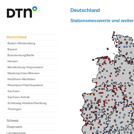
Deutschland
Stationsmesswerte und weiter
Deutschland
Baden-Württemberg
Bayern
Brandenburg/Berlin
Hessen
Mecklenburg-Vorpommern
Niedersachsen/Bremen
Nordrhein-Westfalen
Rheinland-Pfalz/Saarland
Sachsen
Sachsen-Anhalt
Schleswig-Holstein/Hamburg
Thüringen
Schweiz
Österreich
Liechtenstein