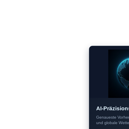
AI-Präzision
Genaueste Vorher
und globale Wetter