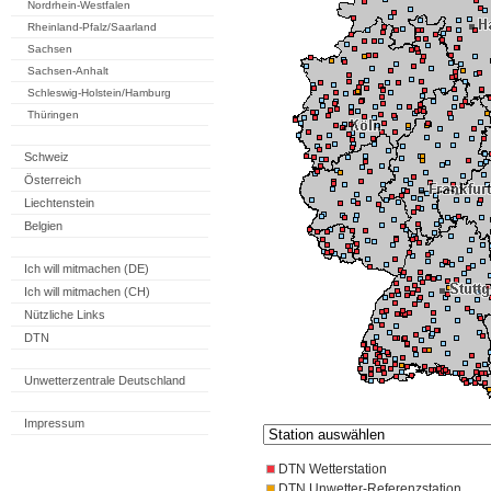
Nordrhein-Westfalen
Rheinland-Pfalz/Saarland
Sachsen
Sachsen-Anhalt
Schleswig-Holstein/Hamburg
Thüringen
Schweiz
Österreich
Liechtenstein
Belgien
Ich will mitmachen (DE)
Ich will mitmachen (CH)
Nützliche Links
DTN
Unwetterzentrale Deutschland
Impressum
DTN Wetterstation
DTN Unwetter-Referenzstation