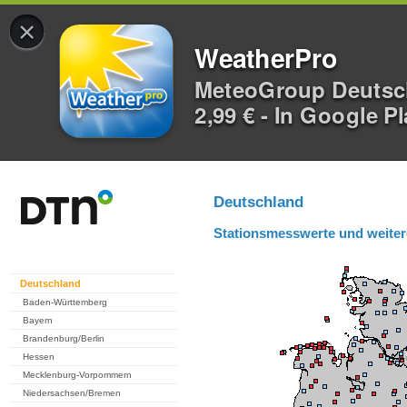
×
WeatherPro
MeteoGroup Deuts
2,99 € - In Google P
Deutschland
Stationsmesswerte und weiter
Deutschland
Baden-Württemberg
Bayern
Brandenburg/Berlin
Hessen
Mecklenburg-Vorpommern
Niedersachsen/Bremen