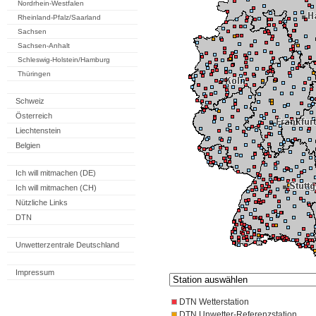
Nordrhein-Westfalen
Rheinland-Pfalz/Saarland
Sachsen
Sachsen-Anhalt
Schleswig-Holstein/Hamburg
Thüringen
Schweiz
Österreich
Liechtenstein
Belgien
Ich will mitmachen (DE)
Ich will mitmachen (CH)
Nützliche Links
DTN
Unwetterzentrale Deutschland
Impressum
DTN Wetterstation
DTN Unwetter-Referenzstation