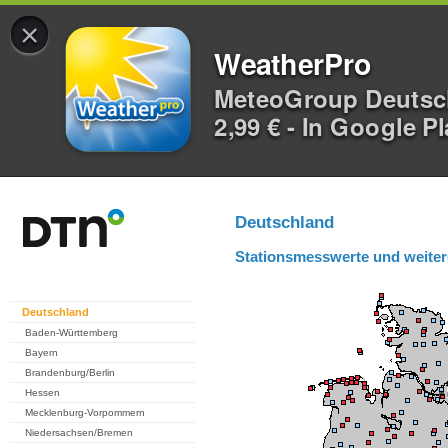
×
WeatherPro
MeteoGroup Deuts
2,99 € - In Google P
Deutschland
Stationsmesswerte und weiter
Deutschland
Baden-Württemberg
Bayern
Brandenburg/Berlin
Hessen
Mecklenburg-Vorpommern
Niedersachsen/Bremen