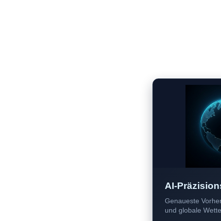
AI-Präzision
Genaueste Vorher
und globale Wetter