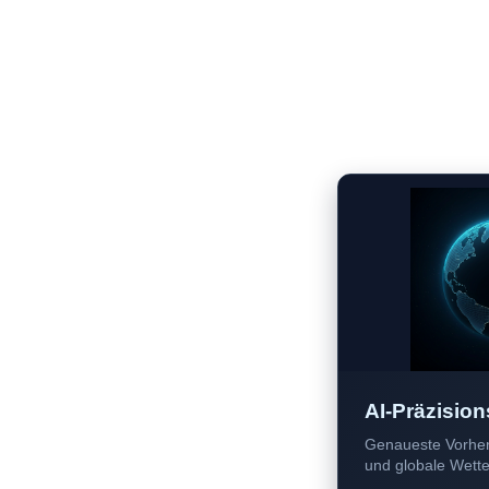
AI-Präzision
Genaueste Vorher
und globale Wetter