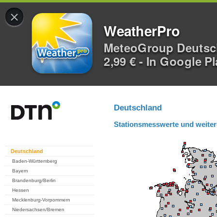
×
WeatherPro
MeteoGroup Deuts
2,99 € - In Google P
Deutschland
Stationsmesswerte und weiter
Deutschland
Baden-Württemberg
Bayern
Brandenburg/Berlin
Hessen
Mecklenburg-Vorpommern
Niedersachsen/Bremen