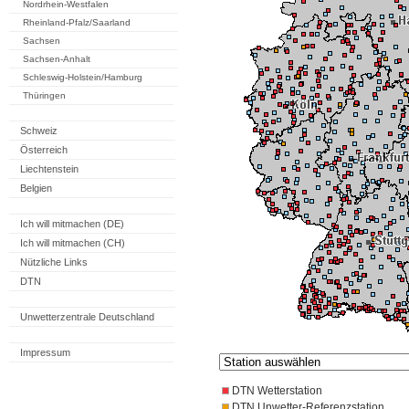
Nordrhein-Westfalen
Rheinland-Pfalz/Saarland
Sachsen
Sachsen-Anhalt
Schleswig-Holstein/Hamburg
Thüringen
Schweiz
Österreich
Liechtenstein
Belgien
Ich will mitmachen (DE)
Ich will mitmachen (CH)
Nützliche Links
DTN
Unwetterzentrale Deutschland
Impressum
DTN Wetterstation
DTN Unwetter-Referenzstation