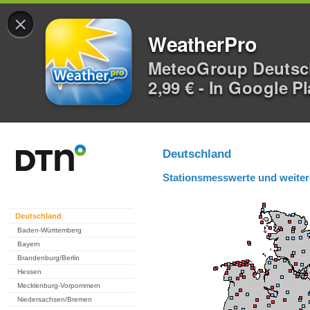
×
WeatherPro
MeteoGroup Deuts
2,99 € - In Google P
Deutschland
Stationsmesswerte und weiter
Deutschland
Baden-Württemberg
Bayern
Brandenburg/Berlin
Hessen
Mecklenburg-Vorpommern
Niedersachsen/Bremen