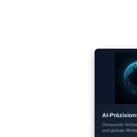
AI-Präzision
Genaueste Vorher
und globale Wetter