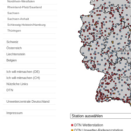
Nordrhein-Westfalen
Rheinland-Pfalz/Saarland
Sachsen
Sachsen-Anhalt
Schleswig-Holstein/Hamburg
Thüringen
Schweiz
Österreich
Liechtenstein
Belgien
Ich will mitmachen (DE)
Ich will mitmachen (CH)
Nützliche Links
DTN
Unwetterzentrale Deutschland
Impressum
DTN Wetterstation
DTN Unwetter-Referenzstation