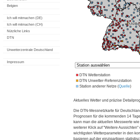
Belgien
Ich will mitmachen (DE)
Ich will mitmachen (CH)
Nützliche Links
DTN
Unwetterzentrale Deutschland
Impressum
DTN Wetterstation
DTN Unwetter-Referenzstation
Station anderer Netze (
Quelle
)
Aktuelles Wetter und präzise Detailpro
Die DTN-Messnetzkarte für Deutschland
Prognosen für die kommenden 14 Tage. 
kann man die aktuellen Messwerte wie
weiterer Klick auf "Weitere Aussichten"
wichtigsten Wetterparameter in den 
basieren auf der einzigartigen statisti