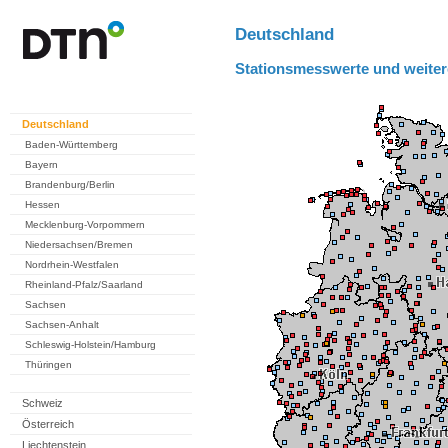
Deutschland
Stationsmesswerte und weiter
Deutschland
Baden-Württemberg
Bayern
Brandenburg/Berlin
Hessen
Mecklenburg-Vorpommern
Niedersachsen/Bremen
Nordrhein-Westfalen
Rheinland-Pfalz/Saarland
Sachsen
Sachsen-Anhalt
Schleswig-Holstein/Hamburg
Thüringen
Schweiz
Österreich
Liechtenstein