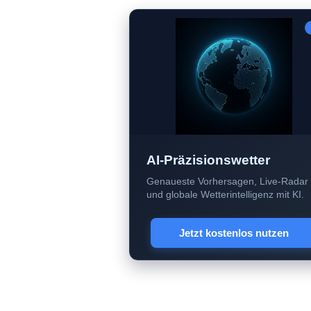
AI-Präzisionswetter
Genaueste Vorhersagen, Live-Radar
und globale Wetterintelligenz mit KI.
Jetzt kostenlos nutzen