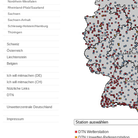
Nordrhein-Westfalen
Rheinland-Pfalz/Saarland
Sachsen
Sachsen-Anhalt
Schleswig-Holstein/Hamburg
Thüringen
Schweiz
Österreich
Liechtenstein
Belgien
Ich will mitmachen (DE)
Ich will mitmachen (CH)
Nützliche Links
DTN
Unwetterzentrale Deutschland
Impressum
DTN Wetterstation
DTN Unwetter-Referenzstation