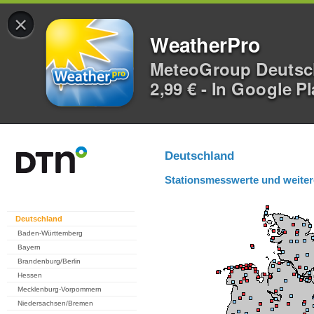
×
WeatherPro
MeteoGroup Deuts
2,99 € - In Google P
Deutschland
Stationsmesswerte und weiter
Deutschland
Baden-Württemberg
Bayern
Brandenburg/Berlin
Hessen
Mecklenburg-Vorpommern
Niedersachsen/Bremen