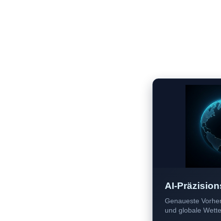
AI-Präzision
Genaueste Vorher
und globale Wetter