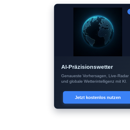
AI-Präzisionswetter
Genaueste Vorhersagen, Live-Radar
und globale Wetterintelligenz mit KI.
Jetzt kostenlos nutzen