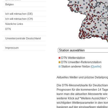
Belgien
Ich will mitmachen (DE)
Ich will mitmachen (CH)
Nützliche Links
DTN
Unwetterzentrale Deutschland
Impressum
DTN Wetterstation
DTN Unwetter-Referenzstation
Station anderer Netze (
Quelle
)
Aktuelles Wetter und präzise Detailpro
Die DTN-Messnetzkarte für Deutschland
Prognosen für die kommenden 14 Tage. 
kann man die aktuellen Messwerte wie
weiterer Klick auf "Weitere Aussichten"
wichtigsten Wetterparameter in den 
basieren auf der einzigartigen statisti