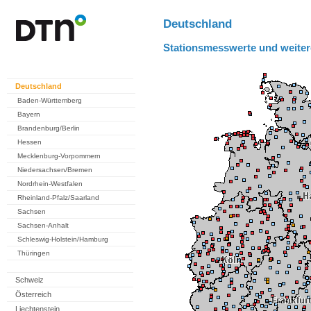
Deutschland
Stationsmesswerte und weiter
Deutschland
Baden-Württemberg
Bayern
Brandenburg/Berlin
Hessen
Mecklenburg-Vorpommern
Niedersachsen/Bremen
Nordrhein-Westfalen
Rheinland-Pfalz/Saarland
Sachsen
Sachsen-Anhalt
Schleswig-Holstein/Hamburg
Thüringen
Schweiz
Österreich
Liechtenstein