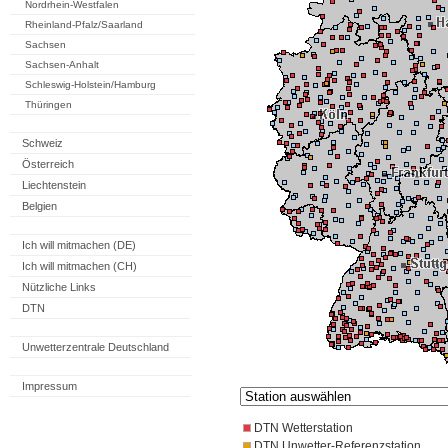
Nordrhein-Westfalen
Rheinland-Pfalz/Saarland
Sachsen
Sachsen-Anhalt
Schleswig-Holstein/Hamburg
Thüringen
Schweiz
Österreich
Liechtenstein
Belgien
Ich will mitmachen (DE)
Ich will mitmachen (CH)
Nützliche Links
DTN
Unwetterzentrale Deutschland
Impressum
DTN Wetterstation
DTN Unwetter-Referenzstation