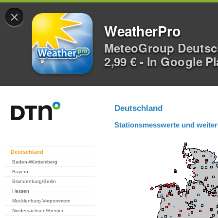
×
WeatherPro
MeteoGroup Deuts
2,99 € - In Google P
Deutschland
Stationsmesswerte und weiter
Deutschland
Baden-Württemberg
Bayern
Brandenburg/Berlin
Hessen
Mecklenburg-Vorpommern
Niedersachsen/Bremen