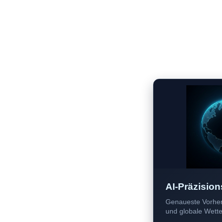
AI-Präzision
Genaueste Vorher
und globale Wetter