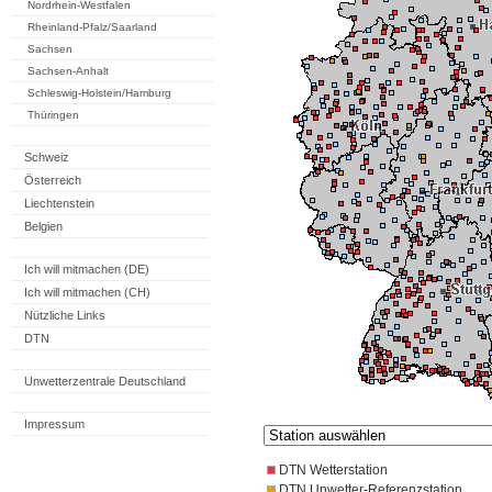
Nordrhein-Westfalen
Rheinland-Pfalz/Saarland
Sachsen
Sachsen-Anhalt
Schleswig-Holstein/Hamburg
Thüringen
Schweiz
Österreich
Liechtenstein
Belgien
Ich will mitmachen (DE)
Ich will mitmachen (CH)
Nützliche Links
DTN
Unwetterzentrale Deutschland
Impressum
DTN Wetterstation
DTN Unwetter-Referenzstation