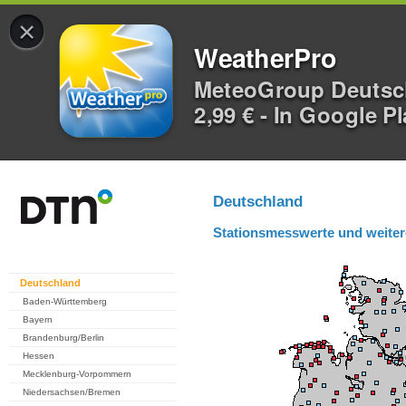
×
WeatherPro
MeteoGroup Deuts
2,99 € - In Google P
Deutschland
Stationsmesswerte und weiter
Deutschland
Baden-Württemberg
Bayern
Brandenburg/Berlin
Hessen
Mecklenburg-Vorpommern
Niedersachsen/Bremen