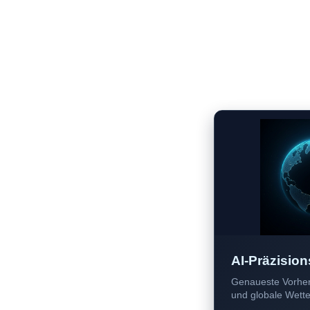
AI-Präzision
Genaueste Vorher
und globale Wetter