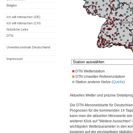
Belgien
Ich will mitmachen (DE)
Ich will mitmachen (CH)
Nützliche Links
DTN
Unwetterzentrale Deutschland
Impressum
DTN Wetterstation
DTN Unwetter-Referenzstation
Station anderer Netze (
Quelle
)
Aktuelles Wetter und präzise Detailpro
Die DTN-Messnetzkarte für Deutschland
Prognosen für die kommenden 14 Tage. 
kann man die aktuellen Messwerte wie
weiterer Klick auf "Weitere Aussichten"
wichtigsten Wetterparameter in den 
basieren auf der einzigartigen statisti