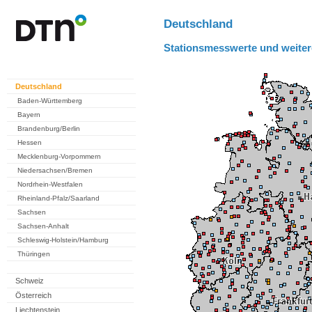
Deutschland
Stationsmesswerte und weiter
Deutschland
Baden-Württemberg
Bayern
Brandenburg/Berlin
Hessen
Mecklenburg-Vorpommern
Niedersachsen/Bremen
Nordrhein-Westfalen
Rheinland-Pfalz/Saarland
Sachsen
Sachsen-Anhalt
Schleswig-Holstein/Hamburg
Thüringen
Schweiz
Österreich
Liechtenstein