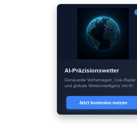
AI-Präzisionswetter
Genaueste Vorhersagen, Live-Radar
und globale Wetterintelligenz mit KI.
Jetzt kostenlos nutzen