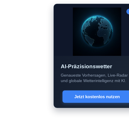
AI-Präzisionswetter
Genaueste Vorhersagen, Live-Radar
und globale Wetterintelligenz mit KI.
Jetzt kostenlos nutzen