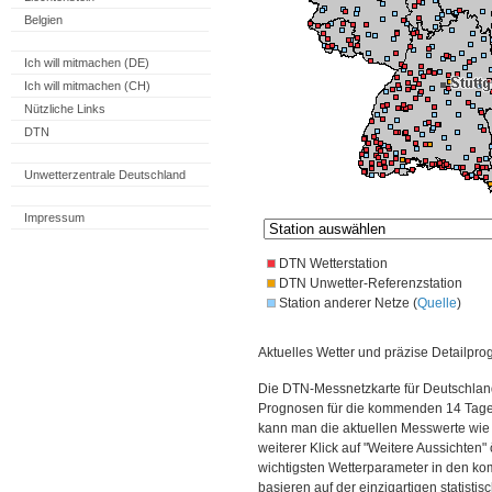
Belgien
Ich will mitmachen (DE)
Ich will mitmachen (CH)
Nützliche Links
DTN
Unwetterzentrale Deutschland
Impressum
DTN Wetterstation
DTN Unwetter-Referenzstation
Station anderer Netze (
Quelle
)
Aktuelles Wetter und präzise Detailpro
Die DTN-Messnetzkarte für Deutschland
Prognosen für die kommenden 14 Tage. 
kann man die aktuellen Messwerte wie
weiterer Klick auf "Weitere Aussichten"
wichtigsten Wetterparameter in den 
basieren auf der einzigartigen statisti