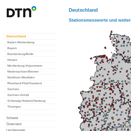
Deutschland
Stationsmesswerte und weiter
Deutschland
Baden-Württemberg
Bayern
Brandenburg/Berlin
Hessen
Mecklenburg-Vorpommern
Niedersachsen/Bremen
Nordrhein-Westfalen
Rheinland-Pfalz/Saarland
Sachsen
Sachsen-Anhalt
Schleswig-Holstein/Hamburg
Thüringen
Schweiz
Österreich
Liechtenstein