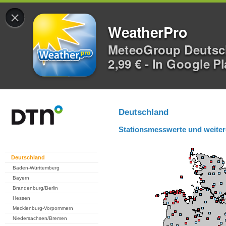
×
WeatherPro
MeteoGroup Deuts
2,99 € - In Google P
Deutschland
Stationsmesswerte und weiter
Deutschland
Baden-Württemberg
Bayern
Brandenburg/Berlin
Hessen
Mecklenburg-Vorpommern
Niedersachsen/Bremen