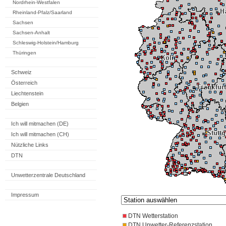
Nordrhein-Westfalen
Rheinland-Pfalz/Saarland
Sachsen
Sachsen-Anhalt
Schleswig-Holstein/Hamburg
Thüringen
Schweiz
Österreich
Liechtenstein
Belgien
Ich will mitmachen (DE)
Ich will mitmachen (CH)
Nützliche Links
DTN
Unwetterzentrale Deutschland
Impressum
DTN Wetterstation
DTN Unwetter-Referenzstation