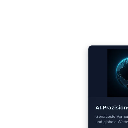
AI-Präzision
Genaueste Vorher
und globale Wetter