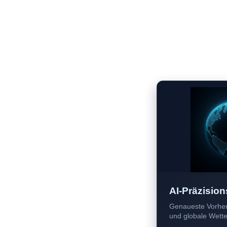
AI-Präzision
Genaueste Vorher
und globale Wetter