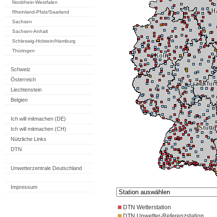
Nordrhein-Westfalen
Rheinland-Pfalz/Saarland
Sachsen
Sachsen-Anhalt
Schleswig-Holstein/Hamburg
Thüringen
Schweiz
Österreich
Liechtenstein
Belgien
Ich will mitmachen (DE)
Ich will mitmachen (CH)
Nützliche Links
DTN
Unwetterzentrale Deutschland
Impressum
DTN Wetterstation
DTN Unwetter-Referenzstation