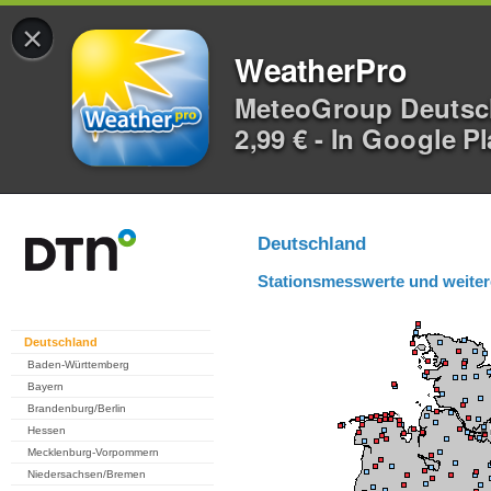
×
WeatherPro
MeteoGroup Deuts
2,99 € - In Google P
Deutschland
Stationsmesswerte und weiter
Deutschland
Baden-Württemberg
Bayern
Brandenburg/Berlin
Hessen
Mecklenburg-Vorpommern
Niedersachsen/Bremen